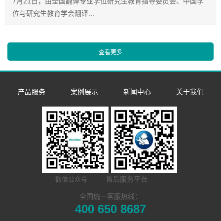
7月21日，由全国翻译专业学位研究生教育指导委员会、中国学
位与研究生教育学会翻译...
产品服务
案例展示
新闻中心
关于我们
数字语言学习系
双一流/985/211
企业新闻
企业简介
同声传译训练系
统
外语院校
市场活动
发展历程
​远程合班教学系
统
MTI/BTI院校
荣誉资质
NewClass Hub本
统
用户名录
联系我们
售后服务平台
微信公众号
地化部署的视频
电子教室
Hub诚征渠道合
全国统一客服热线：
400 650 8687
交互式电子教室
会议教学系统
作伙伴