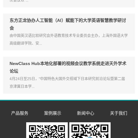
次会议以“...
东方正龙协办人工智能（AI）赋能下的大学英语智慧教学研讨
会
由中国英汉语比较研究会外语教育技术专业委员会主办，上海外国语大学
高级翻译学院、安...
NewClass Hub本地化部署的视频会议教学系统走进天外学术
论坛
4月24日至25日，“中国特色大国外交视域下日本研究前沿论坛暨第二届
京津冀日本学...
产品服务
案例展示
新闻中心
关于我们
数字语言学习系
双一流/985/211
企业新闻
企业简介
同声传译训练系
统
外语院校
市场活动
发展历程