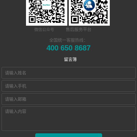
​远程合班教学系
统
MTI/BTI院校
荣誉资质
NewClass Hub本
统
用户名录
联系我们
售后服务平台
微信公众号
地化部署的视频
电子教室
Hub诚征渠道合
全国统一客服热线：
400 650 8687
交互式电子教室
会议教学系统
作伙伴
留言簿
智慧教学空间
高密度WiFi移动
智慧教室