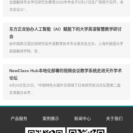
全国翻译专业学位研究生教育2026年年会于5月17日在广西南宁召开，本
次会议以“...
东方正龙协办人工智能（AI）赋能下的大学英语智慧教学研讨
会
由中国英汉语比较研究会外语教育技术专业委员会主办，上海外国语大学
高级翻译学院、安...
NewClass Hub本地化部署的视频会议教学系统走进天外学术
论坛
4月24日至25日，“中国特色大国外交视域下日本研究前沿论坛暨第二届
京津冀日本学...
产品服务
案例展示
新闻中心
关于我们
数字语言学习系
双一流/985/211
企业新闻
企业简介