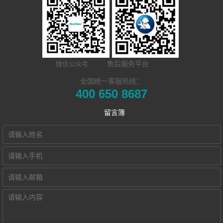
同声传译训练系
统
外语院校
市场活动
发展历程
​远程合班教学系
统
MTI/BTI院校
荣誉资质
NewClass Hub本
统
用户名录
联系我们
售后服务平台
微信公众号
地化部署的视频
电子教室
Hub诚征渠道合
全国统一客服热线：
400 650 8687
交互式电子教室
会议教学系统
作伙伴
留言簿
智慧教学空间
高密度WiFi移动
智慧教室