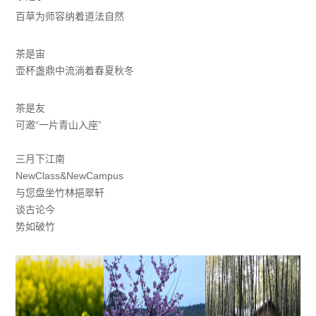
百草为师容纳着道法自然
茶是宙
壶杯盏鼎中流淌着春夏秋冬
茶是友
可邀“一片青山入座”
三月下江南
NewClass&NewCampus
与您盘坐竹林挹翠轩
谈古论今
势如破竹