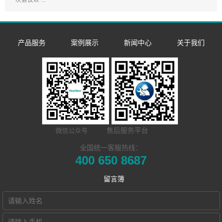
次会议以“...
产品服务
案例展示
新闻中心
关于我们
数字语言学习系
双一流/985/211
企业新闻
企业简介
同声传译训练系
统
外语院校
市场活动
发展历程
​远程合班教学系
统
MTI/BTI院校
荣誉资质
NewClass Hub本
统
用户名录
联系我们
售后服务平台
微信公众号
地化部署的视频
电子教室
Hub诚征渠道合
全国统一客服热线：
400 650 8687
交互式电子教室
会议教学系统
作伙伴
留言簿
智慧教学空间
高密度WiFi移动
智慧教室